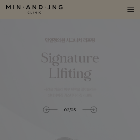
민앤정의원 시그니처 리프팅
Signature
LIfiting
시간을 거슬러 피부 탄력을 끌어올리는
안티에이징 커스터마이징 리프팅
View More +
/
2
5