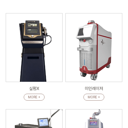
실펌X
미인레이저
MORE +
MORE +