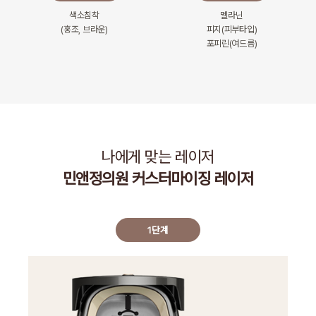
색소침착
멜라닌
(홍조, 브라운)
피지(피부타입)
포피린(여드름)
나에게 맞는 레이저
민앤정의원 커스터마이징 레이저
1단계