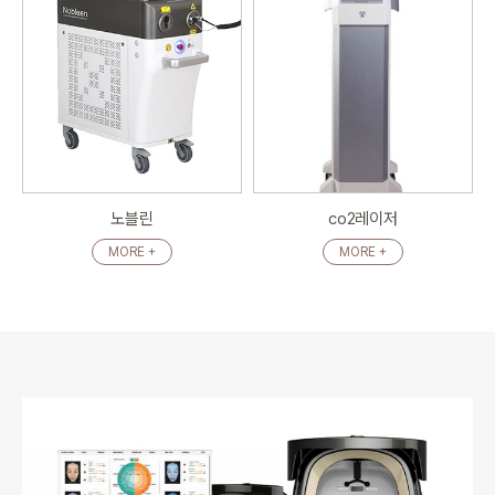
노블린
co2레이저
MORE +
MORE +