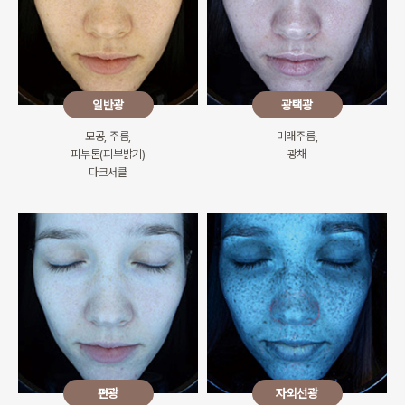
일반광
광택광
모공, 주름,
미래주름,
피부톤(피부밝기)
광채
다크서클
편광
자외선광